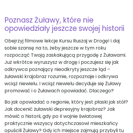
Poznasz Żuławy, które nie
opowiedziały jeszcze swojej historii
Obejrzyj filmowe lekcje Kursu Ruszaj w Drogę! i daj
sobie szansę na to, żeby jeszcze w tym roku
rozpocząć Twoją zaskakującą przygodę z Żuławami.
Już wkrótce wyruszysz w drogę i poczujesz się jak
odkrywca poznający nieodkryty jeszcze ląd –
żuławski krajobraz rozumie, rozpoznaje i odkrywa
wciąż niewielu. I wciąż niewielu decyduje się Żuławy
promować i o Żuławach opowiadać. Dlaczego?
Bo jak opowiadać o regionie, który jest płaski jak stół?
Jak docenić żuławski depresyjny krajobraz? Jak
mówić o historii, gdy po II wojnie światowej
praktycznie wszyscy dotychczasowi mieszkańcy
opuścili Żuławy? Gdy ich miejsce zajmują przybyli tu