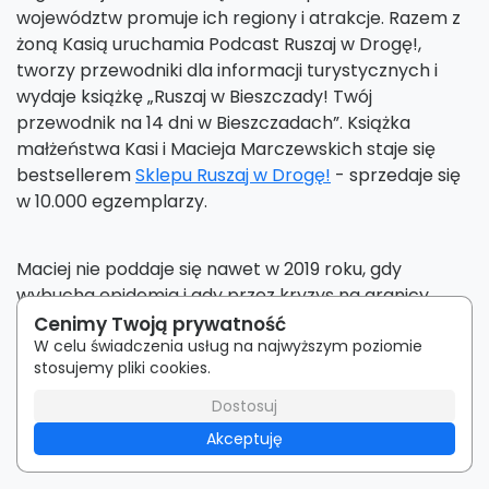
województw promuje ich regiony i atrakcje. Razem z
żoną Kasią uruchamia Podcast Ruszaj w Drogę!,
tworzy przewodniki dla informacji turystycznych i
wydaje książkę „Ruszaj w Bieszczady! Twój
przewodnik na 14 dni w Bieszczadach”. Książka
małżeństwa Kasi i Macieja Marczewskich staje się
bestsellerem
Sklepu Ruszaj w Drogę!
- sprzedaje się
w 10.000 egzemplarzy.
Maciej nie poddaje się nawet w 2019 roku, gdy
wybucha epidemia i gdy przez kryzys na granicy,
wojnę w Ukrainie i przez szalejącą inflację z Fundacji
Cenimy Twoją prywatność
Ruszaj w Drogę! znikają wszystkie zlecenia i
W celu świadczenia usług na najwyższym poziomie
stosujemy pliki cookies.
przychody. Wkrótce jednak otrzymuje ostateczny
cios. Niespodziewanie traci ostatnie źródło siły, wiary i
Dostosuj
nadziei: Kasia postanawia odejść i kroczyć przez życie
Akceptuję
własną, niezależną drogą.