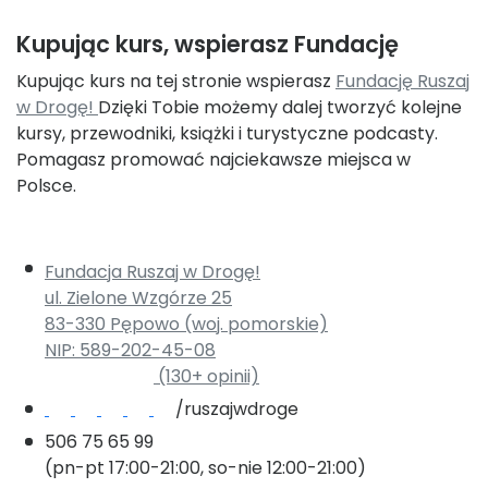
Kupując kurs, wspierasz Fundację
Kupując kurs na tej stronie wspierasz
Fundację Ruszaj
w Drogę!
Dzięki Tobie możemy dalej tworzyć kolejne
kursy, przewodniki, książki i turystyczne podcasty.
Pomagasz promować najciekawsze miejsca w
Polsce.
Fundacja Ruszaj w Drogę!
ul. Zielone Wzgórze 25
83-330 Pępowo (woj. pomorskie)
NIP: 589-202-45-08
(130+ opinii)
Ruszaj w Drogę na Facebooku
Ruszaj w Drogę na Instagramie
Ruszaj w Drogę na Pintereście
Ruszaj w Drogę na Youtube
Podcast Ruszaj w Drogę! o turystyce
/ruszajwdroge
506 75 65 99
(pn-pt 17:00-21:00, so-nie 12:00-21:00)